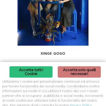
xinge gogo
Accetta tutti i
Accetta solo quelli
Cookie
necessari
© Copyright B-arch 2018
Utilizziamo i cookie per personalizzare contenuti ed annunci,
per fornire funzionalità dei social media. Condividiamo inoltre
Privacy Policy
/
Reset cookies preferences
informazioni sul modo in cui utilizza il nostro sito con i nostri
partner che si occupano pubblicità e social media. Acconsenti
ai nostri cookie per utilizzare tutte le funzionalità del nostro
sito. Per saperne di più consulta la nostra
Privacy Policy
.