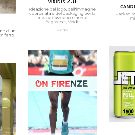
viridis 2.0
candi
Ideazione del logo, dell'immagine
coordinata e del packaging per la
Packaging
linea di cosmetici e home
ma
fragrances, Viridis
works
ne di un
in ferro