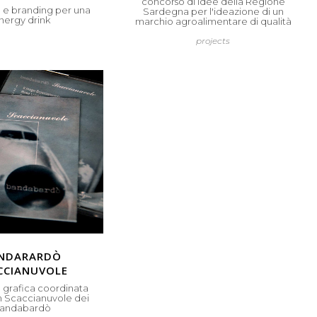
concorso di idee della Regione
 e branding per una
Sardegna per l'ideazione di un
nergy drink
marchio agroalimentare di qualità
projects
ndarardò
ccianuvole
grafica coordinata
m Scaccianuvole dei
andabardò