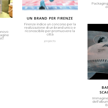
Packaging
e
un brand per firenze
Firenze indice un concorso per la
realizzazione di un brand unico e
riconoscibile per promuovere la
innovo
città
magine
IAT
projects
ba
sca
Immagine 
dell'albu
B