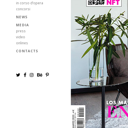
in corso d’opera
concorsi
NEWS
MEDIA
press
video
onlines
CONTACTS