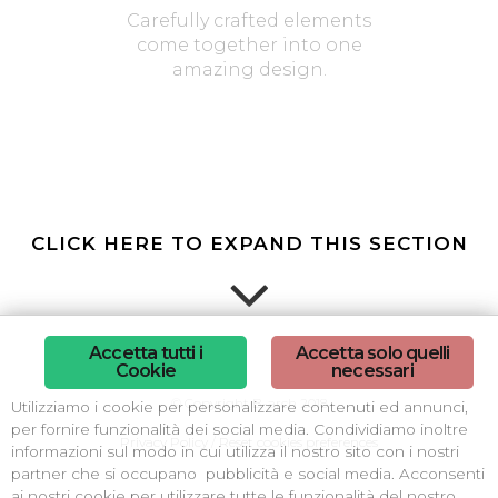
Carefully crafted elements
come together into one
amazing design.
CLICK HERE TO EXPAND THIS SECTION
Accetta tutti i
Accetta solo quelli
Cookie
necessari
© Copyright B-arch 2018
Utilizziamo i cookie per personalizzare contenuti ed annunci,
per fornire funzionalità dei social media. Condividiamo inoltre
quick view
Privacy Policy
/
Reset cookies preferences
informazioni sul modo in cui utilizza il nostro sito con i nostri
partner che si occupano pubblicità e social media. Acconsenti
ai nostri cookie per utilizzare tutte le funzionalità del nostro